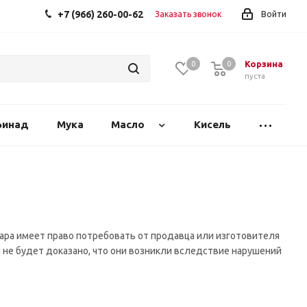
+7 (966) 260-00-62
Заказать звонок
Войти
Корзина
0
0
0
пуста
финад
Мука
Масло
Кисель
вара имеет право потребовать от продавца или изготовителя
 не будет доказано, что они возникли вследствие нарушений