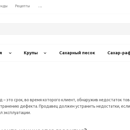
енды
Рецепты
...
я
Крупы
Сахарный песок
Сахар-ра
 – это срок, во время которого клиент, обнаружив недостаток то
странению дефекта. Продавец должен устранить недостатки, если
л эксплуатации.