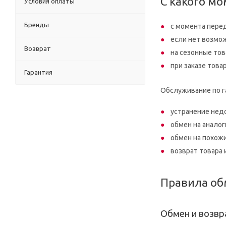
С какого мо
Условия оплаты
Бренды
с момента перед
если нет возмож
Возврат
на сезонные тов
при заказе това
Гарантия
Обслуживание по г
устранение нед
обмен на аналог
обмен на похожи
возврат товара 
Правила обм
Обмен и возвр