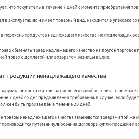
ет, что покупатель в течение 7 дней с момента приобретения тов
ал в эксплуатацию и имеет товарный вид, находится в упаковке с
 в перечень продуктов надлежащего качества, не подлежащих воз
право обменять товар надлежащего качество на другое торговое 
ной товар с доплатой или возвратом разницы в цене.
ат продукции ненадлежащего качества
бнаружил недостатки товара после его приобретения, то он может
ние 7 дней со дня предъявления требования. В случае, если буде
должен быть произведён в течение 20 дней.
е товары ненадлежащего качества заменяются товарами той же ма
т производится путем аннулирования договора купли-продажи и в