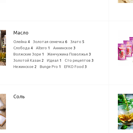
Масло
Олейна
4
Золотая семечка
6
Злато
5
Слобода
4
Altero
1
Аннинское
3
Волжские Зори
1
Жемчужина Поволжья
3
Золотой Казан
2
Идеал
1
Сто рецептов
3
Нежинское
2
Bunge Pro
1
EFKO Food
3
Соль