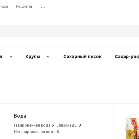
енды
Рецепты
...
я
Крупы
Сахарный песок
Сахар-ра
Вода
Газированная вода
6
Лимонады
9
Негазированная вода
6