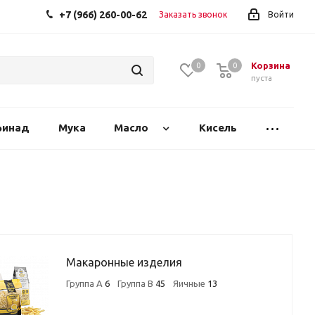
+7 (966) 260-00-62
Заказать звонок
Войти
Корзина
0
0
0
пуста
финад
Мука
Масло
Кисель
Макаронные изделия
Группа А
6
Группа В
45
Яичные
13