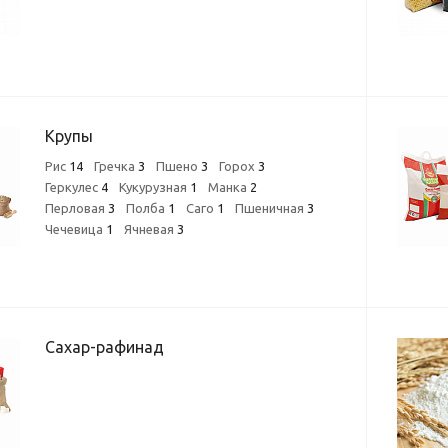
Крупы
Рис
14
Гречка
3
Пшено
3
Горох
3
Геркулес
4
Кукурузная
1
Манка
2
Перловая
3
Полба
1
Саго
1
Пшеничная
3
Чечевица
1
Ячневая
3
Сахар-рафинад