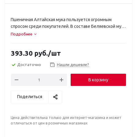
Пшеничная Алтайская мука пользуется огромным
спросом среди покупателей. В составе Беляевской муки
содержится достаточное количество витаминов
Подробнее
группы B, железа, фолиевой кислоты и других крайне
полезных компонентов. Кроме того, выпечка из
393.30
руб.
/шт
пшеничной муки получается наиболее вкусной и
ароматной.
Достаточно
Нашли дешевле?
В корзину
Поделиться
Цена действительна только для интернет-магазина и может
отличаться от цен в розничных магазинах