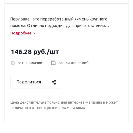
Перловка - это переработанный ячмень крупного
помола. Отлично подходит для приготовления
перловой каши и для добавления в супы и гуляш.
Подробнее
Перловка сделает блюдо сытным и густым. Эта крупа
богата аминокислотами. В частности, содержит лизин,
146.28
руб.
/шт
который улучшает состояние кожи и замедляет
появление морщин. Поэтому перловку иногда называют
Нет в наличии
Нашли дешевле?
"кашей красоты".
Поделиться
Цена действительна только для интернет-магазина и может
отличаться от цен в розничных магазинах