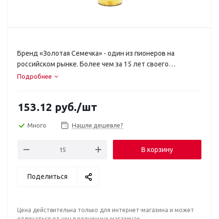
Бренд «Золотая Семечка» - один из пионеров на
российском рынке. Более чем за 15 лет своего
существования торговая марка «Золотая Семечка»
Подробнее
прочно вошла в потребительскую корзину большинства
российских покупателей.
153.12
руб.
/шт
Много
Нашли дешевле?
В корзину
Поделиться
Цена действительна только для интернет-магазина и может
отличаться от цен в розничных магазинах